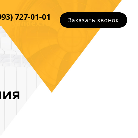
993) 727-01-01
Заказать звонок
az@yandex.ru
ния