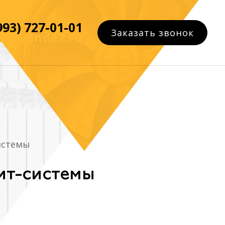
993) 727-01-01
Заказать звонок
az@yandex.ru
истемы
ит-системы