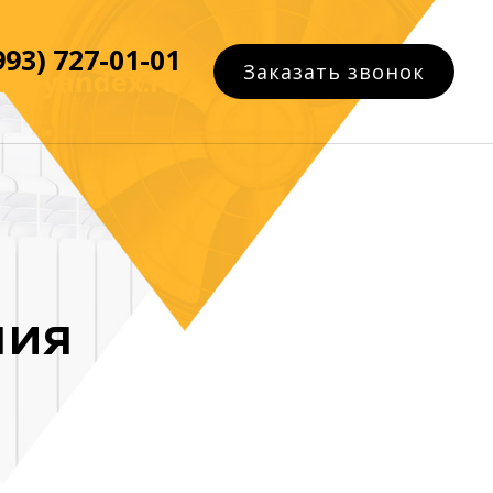
993) 727-01-01
Заказать звонок
az@yandex.ru
ния